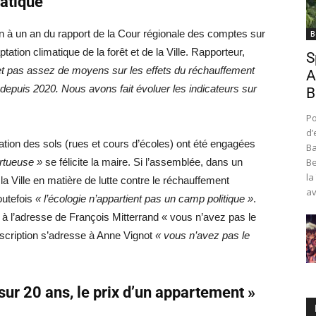
atique
an à un an du rapport de la Cour régionale des comptes sur
B
ation climatique de la forêt et de la Ville. Rapporteur,
S
t pas assez de moyens sur les effets du réchauffement
A
 depuis 2020. Nous avons fait évoluer les indicateurs sur
B
Po
d’
ation des sols (rues et cours d’écoles) ont été engagées
Ba
ertueuse »
se félicite la maire. Si l’assemblée, dans un
Be
la
la Ville en matière de lutte contre le réchauffement
av
outefois
« l’écologie n’appartient pas un camp politique »
.
à l’adresse de François Mitterrand « vous n’avez pas le
scription s’adresse à Anne Vignot
« vous n’avez pas le
ur 20 ans, le prix d’un appartement »