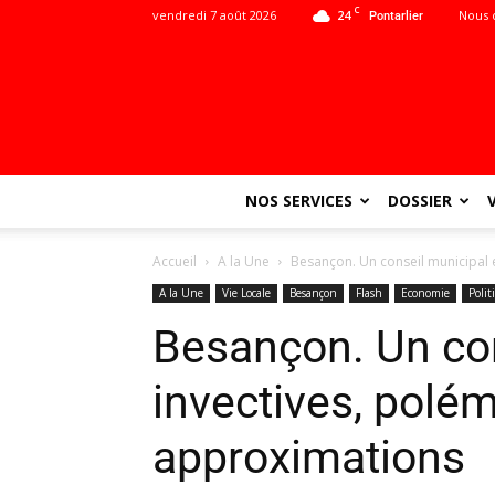
C
vendredi 7 août 2026
24
Nous 
Pontarlier
NOS SERVICES
DOSSIER
Accueil
A la Une
Besançon. Un conseil municipal 
A la Une
Vie Locale
Besançon
Flash
Economie
Polit
Besançon. Un con
invectives, polé
approximations