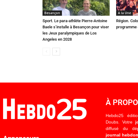
Besançon
A la Une
Sport. Le para-athlète Pierre-Antoine
Région. Colo
Baele s’installe à Besançon pour viser
programme c
les Jeux paralympiques de Los
Angeles en 2028
À PROP
Hebdo25 éditi
Doubs. Votre
j
diffusé du d
journal hebdo