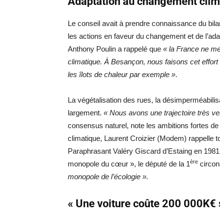
Adaptation au changement clim
Le conseil avait à prendre connaissance du bil
les actions en faveur du changement et de l’adapt
Anthony Poulin a rappelé que
« la France ne me
climatique. À Besançon, nous faisons cet effort
les îlots de chaleur par exemple »
.
La végétalisation des rues, la désimperméabilis
largement.
« Nous avons une trajectoire très v
consensus naturel, note les ambitions fortes de 
climatique, Laurent Croizier (Modem) rappelle t
Paraphrasant Valéry Giscard d’Estaing en 1981 
ère
monopole du cœur », le député de la 1
circon
monopole de l’écologie ».
« Une voiture coûte 200 000K€ s