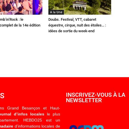
A la Une
mb’in’Rock : le
Doubs. Festival, VTT, cabaret
omplet de la 14e édition
équestre, cirque, nuit des étoiles… :
idées de sortie du week-end
OS
INSCRIVEZ-VOUS À LA
NEWSLETTER
ons Grand Besançon et Haut-
ournal d’infos locales
le plus
épartement. HEBDO25 est un
madaire
d’informations locales de