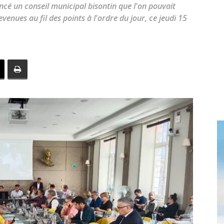
toute
cé un conseil municipal bisontin que l'on pouvait
evenues au fil des points à l'ordre du jour, ce jeudi 15
l'info
locale
–