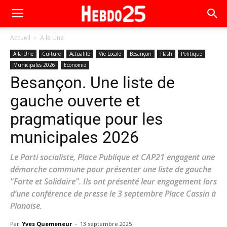
Accueil
A la Une
A la Une
Culture
Actualité
Vie Locale
Besançon
Flash
Politique
Municipales 2026
Economie
Besançon. Une liste de
gauche ouverte et
pragmatique pour les
municipales 2026
Le Parti socialiste, Place Publique et CAP21 engagent une
démarche commune pour présenter une liste de gauche
"Forte et Solidaire". Ils ont présenté leur engagement lors
d’une conférence de presse le 3 septembre Place Cassin à
Planoise.
Par
Yves Quemeneur
-
13 septembre 2025