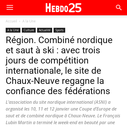
Accueil
A la Une
A la Une
Culture
Actualité
Sports
Région. Combiné nordique
et saut à ski : avec trois
jours de compétition
internationale, le site de
Chaux-Neuve regagne la
confiance des fédérations
L’association du site nordique international (ASNI) a
organisé les 10, 11 et 12 janvier une Coupe d’Europe de
saut et de combiné nordique à Chaux-Neuve. Le Français
Lubin Martin a terminé le week-end en beauté par une