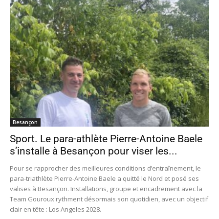
Besançon
Sport. Le para-athlète Pierre-Antoine Baele
s’installe à Besançon pour viser les...
Pour se rapprocher des meilleures conditions d’entraînement, le
para-triathlète Pierre-Antoine Baele a quitté le Nord et posé ses
valises à Besançon. Installations, groupe et encadrement avec la
Team Gouroux rythment désormais son quotidien, avec un objectif
clair en tête : Los Angeles 2028.