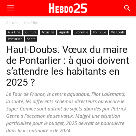
Accueil
A la Une
A la Une
Culture
Actualité
Agenda
Economie
Politique
Vie Locale
Pontarlier
Santé
Haut-Doubs. Vœux du maire
de Pontarlier : à quoi doivent
s’attendre les habitants en
2025 ?
Le Tour de France, le centre aquatique, l’îlot Lallemand,
la santé, les différents schémas directeurs ou encore le
Super Comice sont autant de sujets abordés par Patrick
Genre à l’occasion de ses vœux. Malgré une situation
particulière pour le budget, 2025 devrait se poursuivre
dans la « continuité » de 2024.