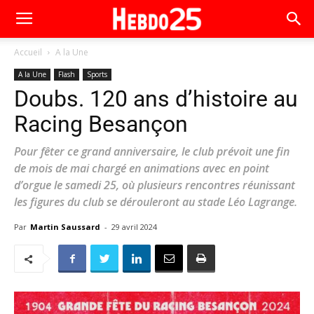
Accueil
A la Une
A la Une
Flash
Sports
Doubs. 120 ans d’histoire au
Racing Besançon
Pour fêter ce grand anniversaire, le club prévoit une fin
de mois de mai chargé en animations avec en point
d’orgue le samedi 25, où plusieurs rencontres réunissant
les figures du club se dérouleront au stade Léo Lagrange.
Par
Martin Saussard
-
29 avril 2024