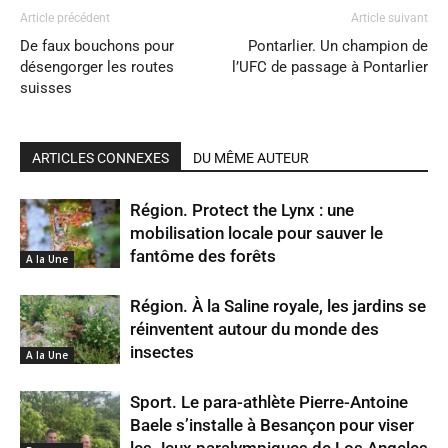
Article précédent
Article suivant
De faux bouchons pour
Pontarlier. Un champion de
désengorger les routes
l’UFC de passage à Pontarlier
suisses
ARTICLES CONNEXES
DU MÊME AUTEUR
Région. Protect the Lynx : une
mobilisation locale pour sauver le
fantôme des forêts
A la Une
Région. À la Saline royale, les jardins se
réinventent autour du monde des
insectes
A la Une
Sport. Le para-athlète Pierre-Antoine
Baele s’installe à Besançon pour viser
les Jeux paralympiques de Los Angeles