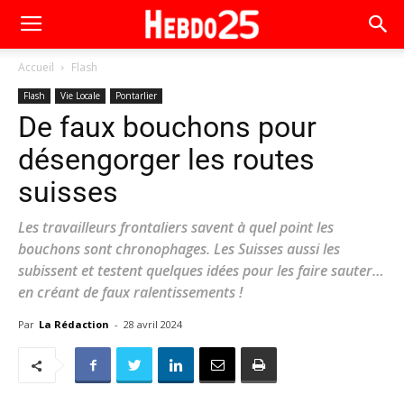
Accueil
Flash
Flash
Vie Locale
Pontarlier
De faux bouchons pour
désengorger les routes
suisses
Les travailleurs frontaliers savent à quel point les
bouchons sont chronophages. Les Suisses aussi les
subissent et testent quelques idées pour les faire sauter…
en créant de faux ralentissements !
Par
La Rédaction
-
28 avril 2024