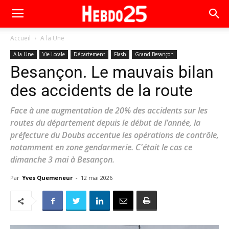
Accueil
A la Une
A la Une
Vie Locale
Département
Flash
Grand Besançon
Besançon. Le mauvais bilan
des accidents de la route
Face à une augmentation de 20% des accidents sur les
routes du département depuis le début de l’année, la
préfecture du Doubs accentue les opérations de contrôle,
notamment en zone gendarmerie. C'était le cas ce
dimanche 3 mai à Besançon.
Par
Yves Quemeneur
-
12 mai 2026