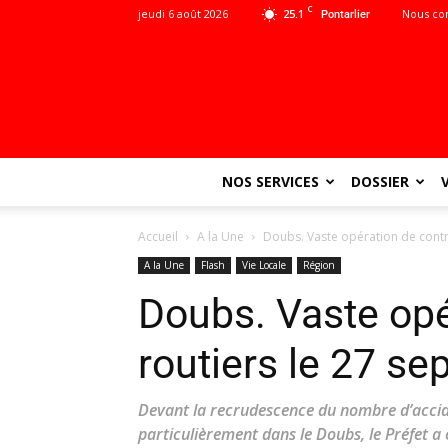
C
jeudi 6 août 2026
25.1
Nous co
Pontarlier
NOS SERVICES
DOSSIER
Accueil
A la Une
Doubs. Vaste opération de contr
A la Une
Flash
Vie Locale
Région
Doubs. Vaste opé
routiers le 27 s
Devant la recrudescence du nombre d’acciden
particulièrement dans le Doubs, le Préfet a