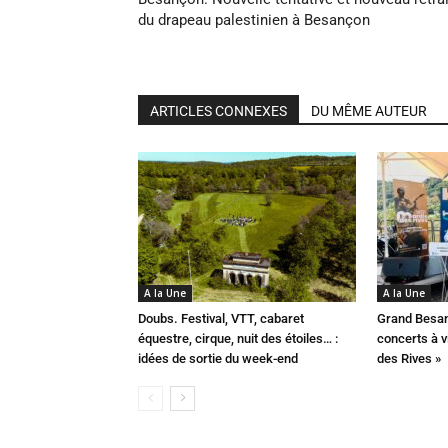
du drapeau palestinien à Besançon
ARTICLES CONNEXES
DU MÊME AUTEUR
A la Une
A la Une
Doubs. Festival, VTT, cabaret
Grand Besan
équestre, cirque, nuit des étoiles… :
concerts à v
idées de sortie du week-end
des Rives »