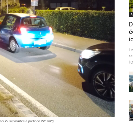
A
D
é
i
Le
re
l’
samedi 27 septembre à partir de 22h ©YQ