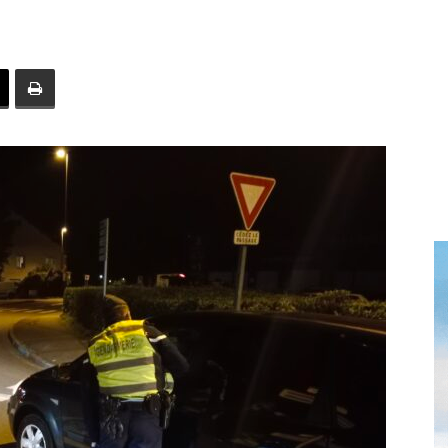
toute
l'info
locale
–