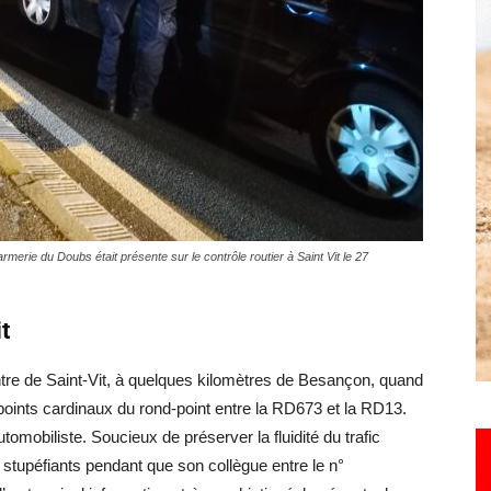
Hebdo25
rie du Doubs était présente sur le contrôle routier à Saint Vit le 27
t
ntre de Saint-Vit, à quelques kilomètres de Besançon, quand
points cardinaux du rond-point entre la RD673 et la RD13.
mobiliste. Soucieux de préserver la fluidité du trafic
s stupéfiants pendant que son collègue entre le n°