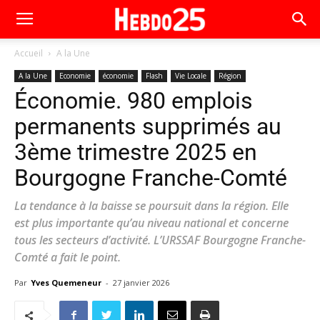
Accueil
A la Une
A la Une
Economie
économie
Flash
Vie Locale
Région
Économie. 980 emplois
permanents supprimés au
3ème trimestre 2025 en
Bourgogne Franche-Comté
La tendance à la baisse se poursuit dans la région. Elle
est plus importante qu’au niveau national et concerne
tous les secteurs d’activité. L’URSSAF Bourgogne Franche-
Comté a fait le point.
Par
Yves Quemeneur
-
27 janvier 2026