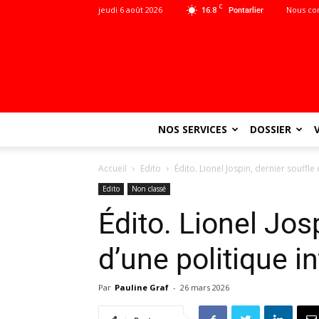
C
jeudi 6 août 2026
16.8
Nous co
Pontarlier
NOS SERVICES
DOSSIER
Accueil
Edito
Édito. Lionel Jospin, dernier souffle
Edito
Non classé
Édito. Lionel Josp
d’une politique i
Par
Pauline Graf
-
26 mars 2026