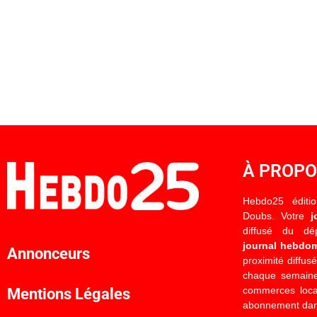
À PROP
Hebdo25 éditi
Doubs. Votre
j
diffusé du d
journal hebdo
Annonceurs
proximité diffus
chaque semaine
commerces locau
Mentions Légales
abonnement dan