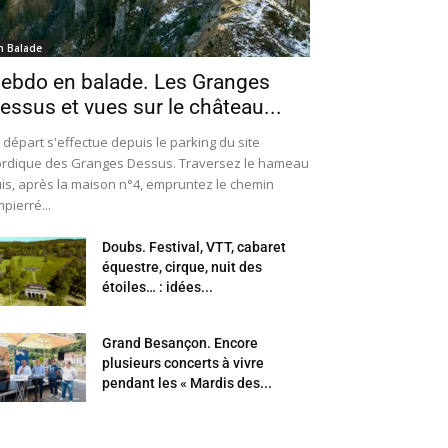
n Balade
ebdo en balade. Les Granges
essus et vues sur le château...
 départ s'effectue depuis le parking du site
rdique des Granges Dessus. Traversez le hameau
is, après la maison n°4, empruntez le chemin
pierré...
Doubs. Festival, VTT, cabaret
équestre, cirque, nuit des
étoiles… : idées...
Grand Besançon. Encore
plusieurs concerts à vivre
pendant les « Mardis des...