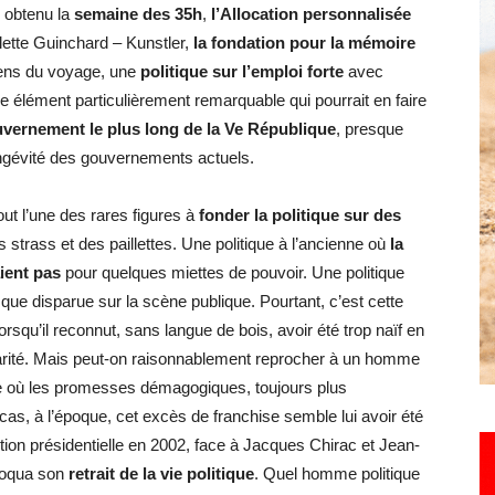
e obtenu la
semaine des 35h
,
l’Allocation personnalisée
lette Guinchard – Kunstler,
la fondation pour la mémoire
ens du voyage, une
politique sur l’emploi forte
avec
Hebdo25
 élément particulièrement remarquable qui pourrait en faire
ouvernement le plus long de la Ve République
, presque
longévité des gouvernements actuels.
out l’une des rares figures à
fonder la politique sur des
strass et des paillettes. Une politique à l’ancienne où
la
ient pas
pour quelques miettes de pouvoir. Une politique
esque disparue sur la scène publique. Pourtant, c’est cette
squ’il reconnut, sans langue de bois, avoir été trop naïf en
écarité. Mais peut-on raisonnablement reprocher à un homme
ure où les promesses démagogiques, toujours plus
cas, à l’époque, cet excès de franchise semble lui avoir été
ection présidentielle en 2002, face à Jacques Chirac et Jean-
ovoqua son
retrait de la vie politique
. Quel homme politique