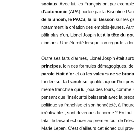
sociaux
. Avec lui, les Français ont par exempl
d’autonomie
(APA) portée par la Bisontine Pau
de la Shoah
,
le PACS
,
la loi Besson
sur les g
notamment la création des emplois-jeunes. Autre
pâlir plus d’un, Lionel Jospin fut
à la tête du g
cinq ans. Une éternité lorsque l’on regarde la 
Outre ses faits d’armes, Lionel Jospin était surt
principes
, loin des formules démagogiques, des 
parole était d’or
et où
les valeurs ne se brada
fondée sur
la franchise
, qualité aujourd’hui pr
même franchise qui lui joua des tours, comme lor
pensant que l’insécurité baisserait avec la pr
politique sa franchise et son honnêteté, à l’he
irréalisables, sont devenues la norme ? En tout 
fatal, le faisant échouer au premier tour de l’él
Marie Lepen. C’est d’ailleurs cet échec qui pr