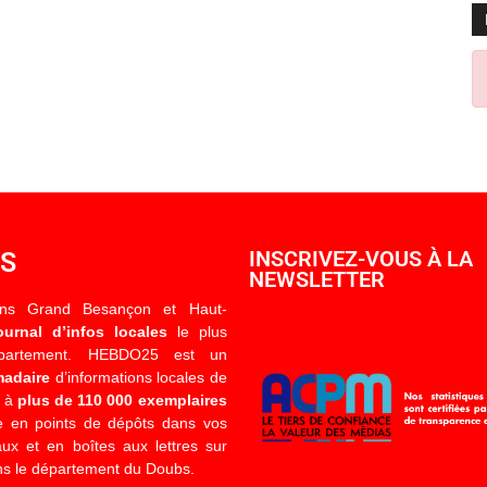
OS
INSCRIVEZ-VOUS À LA
NEWSLETTER
ons Grand Besançon et Haut-
ournal d’infos locales
le plus
épartement. HEBDO25 est un
madaire
d’informations locales de
é à
plus de 110 000 exemplaires
 en points de dépôts dans vos
x et en boîtes aux lettres sur
s le département du Doubs.