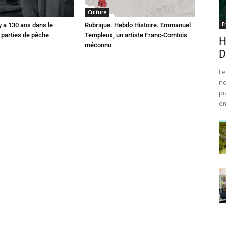
Culture
E
 y a 130 ans dans le
Rubrique. Hebdo Histoire. Emmanuel
parties de pêche
Templeux, un artiste Franc-Comtois
H
méconnu
D
Le
no
pu
em