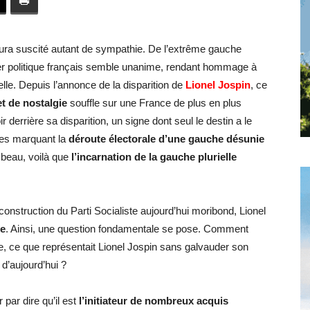
toute
aura suscité autant de sympathie. De l’extrême gauche
uier politique français semble unanime, rendant hommage à
ielle. Depuis l’annonce de la disparition de
Lionel Jospin
, ce
l'info
et de nostalgie
souffle sur une France de plus en plus
derrière sa disparition, un signe dont seul le destin a le
ques marquant la
déroute électorale d’une gauche désunie
mbeau, voilà que
l’incarnation de la gauche plurielle
locale
onstruction du Parti Socialiste aujourd’hui moribond, Lionel
he
. Ainsi, une question fondamentale se pose. Comment
tie, ce que représentait Lionel Jospin sans galvauder son
 d’aujourd’hui ?
–
par dire qu’il est
l’initiateur de nombreux acquis