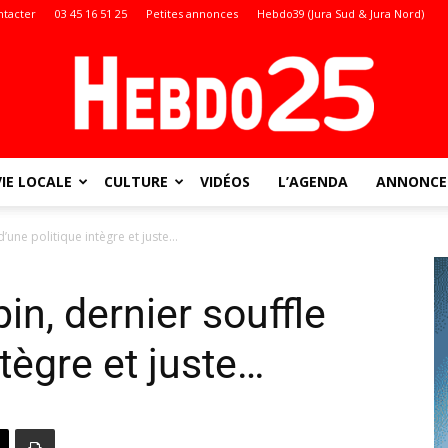
ntacter
03 45 16 51 25
Petites annonces
Hebdo39 (Jura Sud & Jura Nord)
VIE LOCALE
CULTURE
VIDÉOS
L’AGENDA
ANNONCES
Doubs
 d’une politique intègre et juste…
in, dernier souffle
:
ntègre et juste…