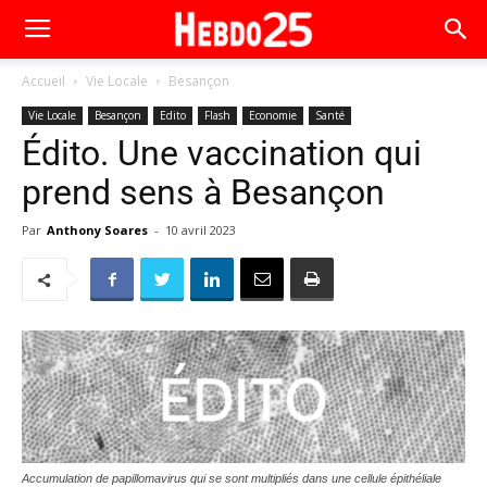
Accueil
Vie Locale
Besançon
Vie Locale
Besançon
Edito
Flash
Economie
Santé
Édito. Une vaccination qui
prend sens à Besançon
Par
Anthony Soares
-
10 avril 2023
Accumulation de papillomavirus qui se sont multipliés dans une cellule épithéliale