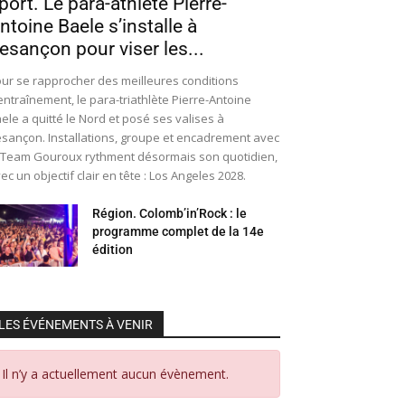
port. Le para-athlète Pierre-
ntoine Baele s’installe à
esançon pour viser les...
ur se rapprocher des meilleures conditions
entraînement, le para-triathlète Pierre-Antoine
ele a quitté le Nord et posé ses valises à
sançon. Installations, groupe et encadrement avec
 Team Gouroux rythment désormais son quotidien,
ec un objectif clair en tête : Los Angeles 2028.
Région. Colomb’in’Rock : le
programme complet de la 14e
édition
LES ÉVÉNEMENTS À VENIR
Il n’y a actuellement aucun évènement.