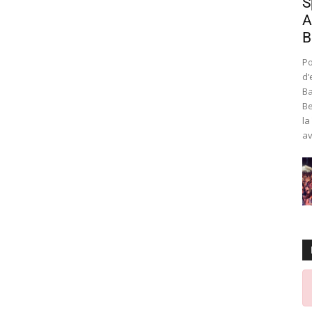
S
A
B
Po
d’
Ba
Be
la
av