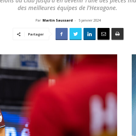
elons du club jusqu’à en devenir l’une des pièces maî
toute
des meilleures équipes de l’Hexagone.
Par
Martin Saussard
-
5 janvier 2024
Partager
l'info
locale
–