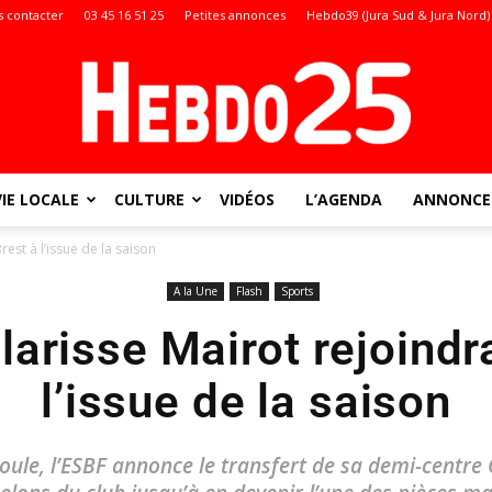
 contacter
03 45 16 51 25
Petites annonces
Hebdo39 (Jura Sud & Jura Nord)
VIE LOCALE
CULTURE
VIDÉOS
L’AGENDA
ANNONCES
Doubs
rest à l’issue de la saison
A la Une
Flash
Sports
larisse Mairot rejoindr
:
l’issue de la saison
ule, l’ESBF annonce le transfert de sa demi-centre C