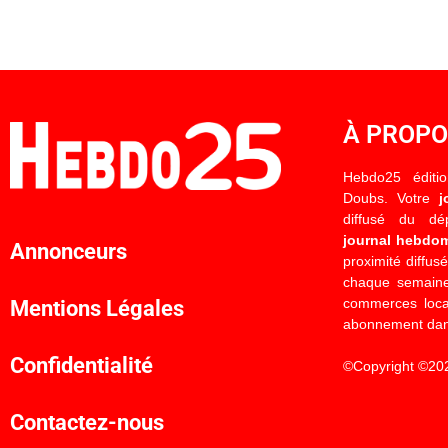
À PROP
Hebdo25 éditi
Doubs. Votre
j
diffusé du d
journal hebdo
Annonceurs
proximité diffus
chaque semaine
commerces locau
Mentions Légales
abonnement dan
Confidentialité
©Copyright ©20
Contactez-nous