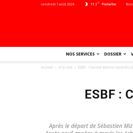
C
vendredi 7 août 2026
11.3
Nous
Pontarlier
NOS SERVICES
DOSSIER
Accueil
A la Une
ESBF : Clarisse Mairot rejoindra B
ESBF : C
Après le départ de Sébastien Mizo