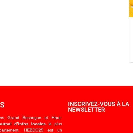
OS
INSCRIVEZ-VOUS À LA
NEWSLETTER
ons Grand Besançon et Haut-
ournal d’infos locales
le plus
épartement. HEBDO25 est un