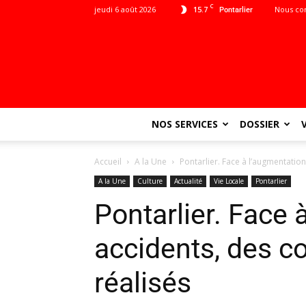
C
jeudi 6 août 2026
15.7
Nous co
Pontarlier
NOS SERVICES
DOSSIER
Accueil
A la Une
Pontarlier. Face à l’augmentation
A la Une
Culture
Actualité
Vie Locale
Pontarlier
Pontarlier. Face 
accidents, des co
réalisés