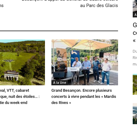
ns
au Parc des Glacis
A
G
c
«
Du
Ri
ma
A la Une
val, VTT, cabaret
Grand Besançon. Encore plusieurs
que, nuit des étoiles… :
concerts à vivre pendant les « Mardis
rtie du week-end
des Rives »