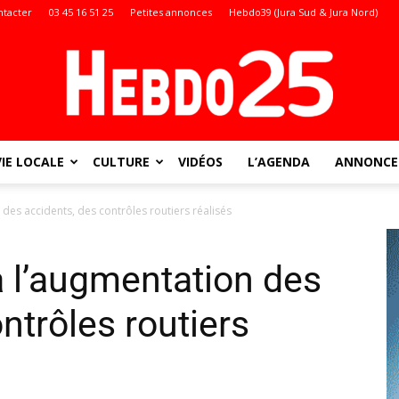
ntacter
03 45 16 51 25
Petites annonces
Hebdo39 (Jura Sud & Jura Nord)
VIE LOCALE
CULTURE
VIDÉOS
L’AGENDA
ANNONCES
Doubs
 des accidents, des contrôles routiers réalisés
à l’augmentation des
:
ntrôles routiers