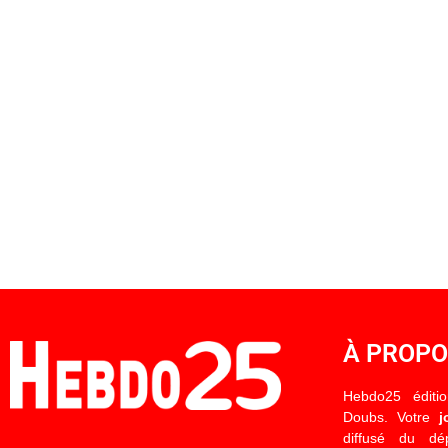
À PROP
Hebdo25 éditi
Doubs. Votre
j
diffusé du d