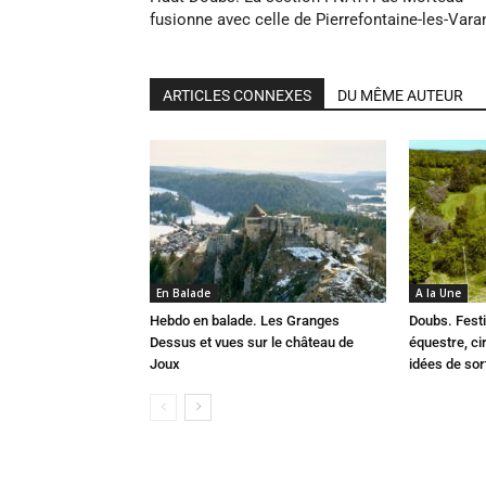
fusionne avec celle de Pierrefontaine-les-Vara
ARTICLES CONNEXES
DU MÊME AUTEUR
En Balade
A la Une
Hebdo en balade. Les Granges
Doubs. Festi
Dessus et vues sur le château de
équestre, cir
Joux
idées de so