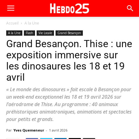
Accueil
A la Une
A la Une
Flash
Vie Locale
Grand Besançon
Grand Besançon. Thise : une
exposition immersive sur
les dinosaures les 18 et 19
avril
« Le monde des dinosaures » fait escale à Besançon pour
un week-end exceptionnel les 18 et 19 avril 2026 sur
l’aérodrome de Thise. Au programme : 40 animaux
préhistoriques animatroniques, animations et spectacles
pour petits et grands.
Par
Yves Quemeneur
-
1 avril 2026