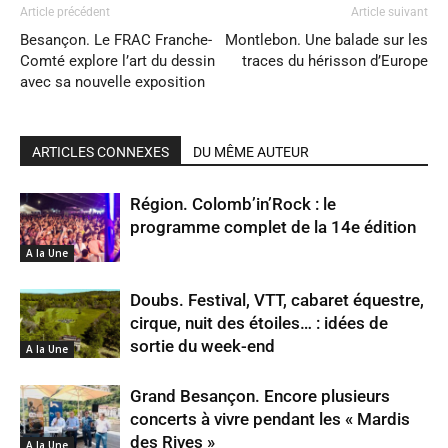
Article précédent
Article suivant
Besançon. Le FRAC Franche-
Montlebon. Une balade sur les
Comté explore l’art du dessin
traces du hérisson d’Europe
avec sa nouvelle exposition
ARTICLES CONNEXES
DU MÊME AUTEUR
Région. Colomb’in’Rock : le
programme complet de la 14e édition
A la Une
Doubs. Festival, VTT, cabaret équestre,
cirque, nuit des étoiles… : idées de
sortie du week-end
A la Une
Grand Besançon. Encore plusieurs
concerts à vivre pendant les « Mardis
des Rives »
A la Une