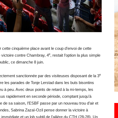
Hebdo25
er cette cinquième place avant le coup d’envoi de cette
e
 victoire contre Chambray, 4
, restait l’option la plus simple
 public, ce dimanche 8 juin.
e
rectement sanctionnée par des visiteuses disposant de la 3
dre les parades de Tonje Lerstad dans les buts bisontins
r peu à peu. Avec deux points de retard à la mi-temps, les
sus rapidement en seconde période, comptant jusqu’à
ge de sa saison, l’ESBF passe par un nouveau trou d’air et
ndes, Sabrina Zazaï-Ozil pense donner la victoire à
mmédiate et un lob subtil de l’ailière du CTH (28-28). Un