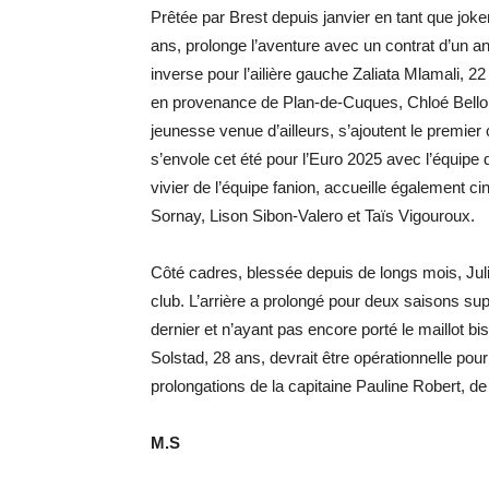
Prêtée par Brest depuis janvier en tant que jo
ans, prolonge l’aventure avec un contrat d’un 
inverse pour l’ailière gauche Zaliata Mlamali, 2
en provenance de Plan-de-Cuques, Chloé Bellon
jeunesse venue d’ailleurs, s’ajoutent le premier
s’envole cet été pour l’Euro 2025 avec l’équip
vivier de l’équipe fanion, accueille également
Sornay, Lison Sibon-Valero et Taïs Vigouroux.
Côté cadres, blessée depuis de longs mois, Juli
club. L’arrière a prolongé pour deux saisons su
dernier et n’ayant pas encore porté le maillot b
Solstad, 28 ans, devrait être opérationnelle pou
prolongations de la capitaine Pauline Robert, d
M.S