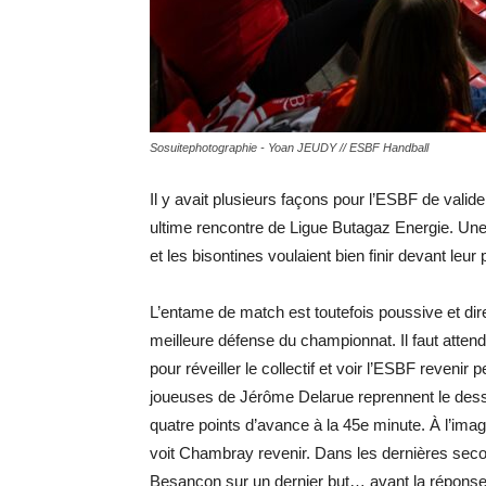
Sosuitephotographie - Yoan JEUDY // ESBF Handball
Il y avait plusieurs façons pour l’ESBF de valid
ultime rencontre de Ligue Butagaz Energie. Une
et les bisontines voulaient bien finir devant leur
L’entame de match est toutefois poussive et di
meilleure défense du championnat. Il faut atten
pour réveiller le collectif et voir l’ESBF reveni
joueuses de Jérôme Delarue reprennent le des
quatre points d’avance à la 45e minute. À l’ima
voit Chambray revenir. Dans les dernières seco
Besançon sur un dernier but… avant la réponse i