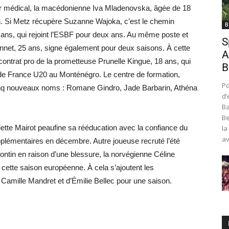
ker médical, la macédonienne Iva Mladenovska, âgée de 18
an. Si Metz récupère Suzanne Wajoka, c’est le chemin
B
2 ans, qui rejoint l’ESBF pour deux ans. Au même poste et
S
net, 25 ans, signe également pour deux saisons. À cette
A
 contrat pro de la prometteuse Prunelle Kingue, 18 ans, qui
B
e de France U20 au Monténégro. Le centre de formation,
Po
 cinq nouveaux noms : Romane Gindro, Jade Barbarin, Athéna
d’
Ba
Be
ette Mairot peaufine sa rééducation avec la confiance du
la
av
pplémentaires en décembre. Autre joueuse recruté l’été
isontin en raison d’une blessure, la norvégienne Céline
r cette saison européenne. À cela s’ajoutent les
e Camille Mandret et d’Émilie Bellec pour une saison.