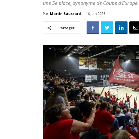
une 5e place, synonyme de Coupe d’Europe.
Par
Martin Saussard
-
16 juin 2025
Partager