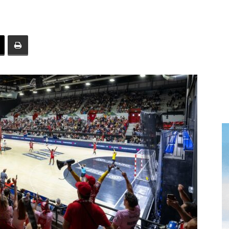
toute
l'info
locale
–