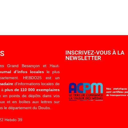
OS
INSCRIVEZ-VOUS À LA
NEWSLETTER
ons Grand Besançon et Haut-
ournal d’infos locales
le plus
épartement. HEBDO25 est un
madaire
d’informations locales de
é à
plus de 110 000 exemplaires
 en points de dépôts dans vos
x et en boîtes aux lettres sur
s le département du Doubs.
22 Hebdo 39