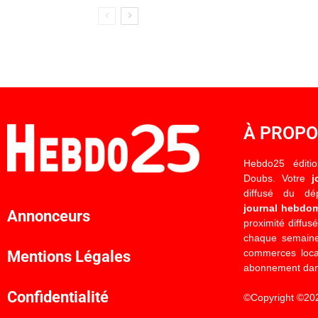
À PROP
Hebdo25 éditi
Doubs. Votre
j
diffusé du d
journal hebdo
Annonceurs
proximité diffus
chaque semaine
commerces locau
Mentions Légales
abonnement dan
Confidentialité
©Copyright ©20