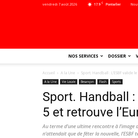
C
vendredi 7 août 2026
17.9
Nous
Pontarlier
NOS SERVICES
DOSSIER
Accueil
A la Une
Sport. Handball : L’ESBF valide le
A la Une
Vie Locale
Besançon
Flash
Sports
Sport. Handball :
5 et retrouve l’E
Au terme d’une ultime rencontre à l’image d
n’attendait que de fêter la nouvelle, l’ESB