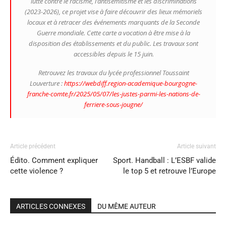
lutte contre le racisme, l’antisémitisme et les discriminations
(2023-2026), ce projet vise à faire découvrir des lieux mémoriels
locaux et à retracer des événements marquants de la Seconde
Guerre mondiale. Cette carte a vocation à être mise à la
disposition des établissements et du public. Les travaux sont
accessibles depuis le 15 juin.
Retrouvez les travaux du lycée professionnel Toussaint
Louverture :
https://webdiff.region-academique-bourgogne-
franche-comte.fr/2025/05/07/les-justes-parmi-les-nations-de-
ferriere-sous-jougne/
Article précédent
Article suivant
Édito. Comment expliquer
Sport. Handball : L’ESBF valide
cette violence ?
le top 5 et retrouve l’Europe
ARTICLES CONNEXES
DU MÊME AUTEUR