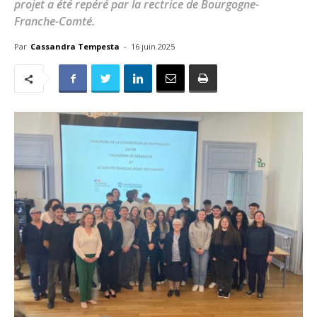
projet a été repéré par la rectrice de Bourgogne-
Franche-Comté.
Par
Cassandra Tempesta
-
16 juin 2025