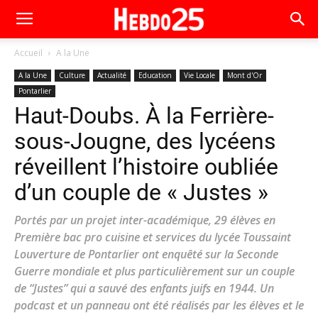
Accueil
A la Une
A la Une
Culture
Actualité
Education
Vie Locale
Mont d'Or
Pontarlier
Haut-Doubs. À la Ferrière-
sous-Jougne, des lycéens
réveillent l’histoire oubliée
d’un couple de « Justes »
Portés par un projet inter-académique, 29 élèves en
Première bac pro cuisine et services du lycée Toussaint
Louverture de Pontarlier ont enquêté sur la Seconde
Guerre mondiale et plus particulièrement sur un couple
de “Justes” qui a sauvé des enfants juifs en 1944. Un
podcast et un panneau ont été réalisés par les élèves et le