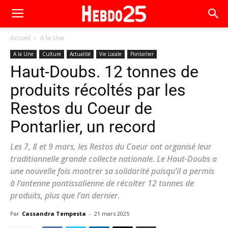
Accueil
A la Une
A la Une
Culture
Actualité
Vie Locale
Pontarlier
Haut-Doubs. 12 tonnes de
produits récoltés par les
Restos du Coeur de
Pontarlier, un record
Les 7, 8 et 9 mars, les Restos du Coeur ont organisé leur
traditionnelle grande collecte nationale. Le Haut-Doubs a
une nouvelle fois montrer sa solidarité puisqu’il a permis
à l’antenne pontissalienne de récolter 12 tonnes de
produits, plus que l’an dernier.
Par
Cassandra Tempesta
-
21 mars 2025