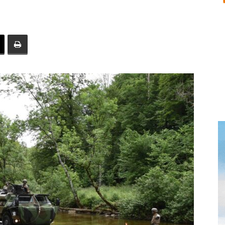
toute
l'info
locale
–