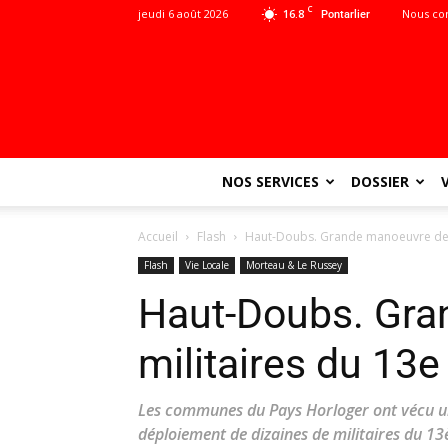
C
jeudi 6 août 2026
16.8
Nous co
Pontarlier
NOS SERVICES
DOSSIER
Accueil
Flash
Haut-Doubs. Grande manoeuvre des 
Flash
Vie Locale
Morteau & Le Russey
Haut-Doubs. Gra
militaires du 13
Les communes du Pays Horloger ont vécu un
déploiement de dizaines de militaires du 1