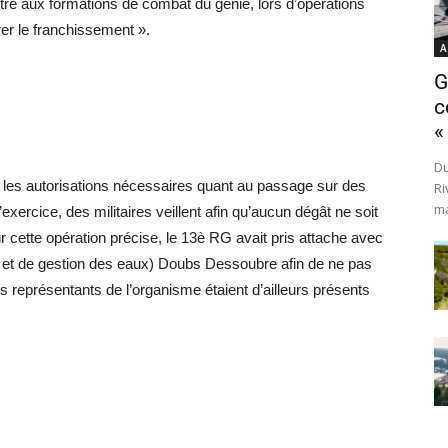
tre aux formations de combat du génie, lors d’opérations
er le franchissement ».
A
G
c
«
Du
es les autorisations nécessaires quant au passage sur des
Ri
ma
xercice, des militaires veillent afin qu’aucun dégât ne soit
 cette opération précise, le 13è RG avait pris attache avec
et de gestion des eaux) Doubs Dessoubre afin de ne pas
es représentants de l’organisme étaient d’ailleurs présents