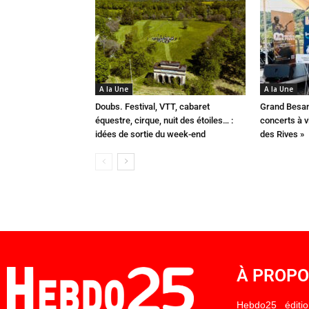
A la Une
A la Une
Doubs. Festival, VTT, cabaret
Grand Besan
équestre, cirque, nuit des étoiles… :
concerts à v
idées de sortie du week-end
des Rives »
À PROP
Hebdo25 éditi