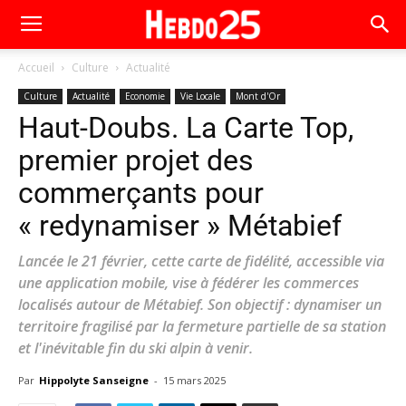
Accueil
Culture
Actualité
Culture
Actualité
Economie
Vie Locale
Mont d'Or
Haut-Doubs. La Carte Top,
premier projet des
commerçants pour
« redynamiser » Métabief
Lancée le 21 février, cette carte de fidélité, accessible via
une application mobile, vise à fédérer les commerces
localisés autour de Métabief. Son objectif : dynamiser un
territoire fragilisé par la fermeture partielle de sa station
et l'inévitable fin du ski alpin à venir.
Par
Hippolyte Sanseigne
-
15 mars 2025