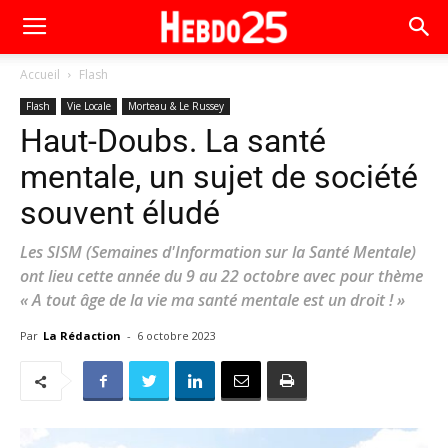
Accueil
Flash
Flash
Vie Locale
Morteau & Le Russey
Haut-Doubs. La santé
mentale, un sujet de société
souvent éludé
Les SISM (Semaines d'Information sur la Santé Mentale)
ont lieu cette année du 9 au 22 octobre avec pour thème
« A tout âge de la vie ma santé mentale est un droit ! »
Par
La Rédaction
-
6 octobre 2023