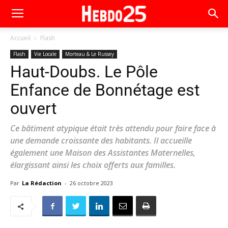
Accueil
Flash
Flash
Vie Locale
Morteau & Le Russey
Haut-Doubs. Le Pôle
Enfance de Bonnétage est
ouvert
Ce bâtiment atypique était très attendu pour faire face à
une demande croissante des habitants. Il accueille
également une Maison des Assistantes Maternelles,
élargissant ainsi les choix offerts aux familles.
Par
La Rédaction
-
26 octobre 2023