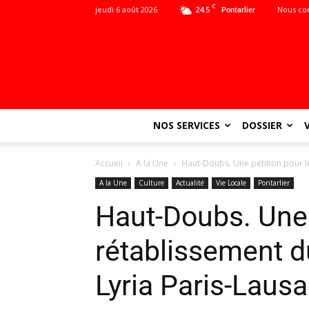
C
jeudi 6 août 2026
24.5
Nous co
Pontarlier
NOS SERVICES
DOSSIER
Accueil
A la Une
Haut-Doubs. Une pétition pour l
A la Une
Culture
Actualité
Vie Locale
Pontarlier
Haut-Doubs. Une 
rétablissement 
Lyria Paris-Laus