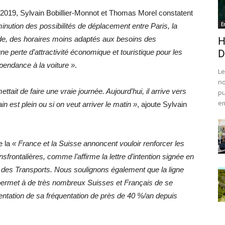
 2019, Sylvain Bobillier-Monnot et Thomas Morel constatent
E
minution des possibilités de déplacement entre Paris, la
e, des horaires moins adaptés aux besoins des
H
une perte d’attractivité économique et touristique pour les
D
épendance à la voiture »
.
Le
no
mettait de faire une vraie journée. Aujourd’hui, il arrive vers
pu
em
n est plein ou si on veut arriver le matin »
, ajoute Sylvain
e la
« France et la Suisse annoncent vouloir renforcer les
ansfrontalières, comme l’affirme la lettre d’intention signée en
se des Transports. Nous soulignons également que la ligne
 permet à de très nombreux Suisses et Français de se
tation de sa fréquentation de près de 40 %/an depuis