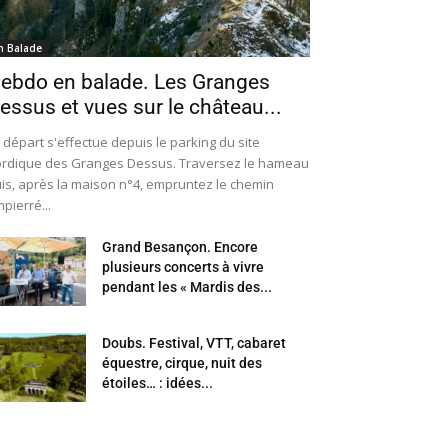
n Balade
ebdo en balade. Les Granges
essus et vues sur le château...
 départ s'effectue depuis le parking du site
rdique des Granges Dessus. Traversez le hameau
is, après la maison n°4, empruntez le chemin
pierré...
Grand Besançon. Encore
plusieurs concerts à vivre
pendant les « Mardis des...
Doubs. Festival, VTT, cabaret
équestre, cirque, nuit des
étoiles… : idées...