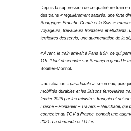
Depuis la suppression de ce quatrième train en
des trains
« régulièrement saturés, une forte di
Bourgogne-Franche-Comté et la Suisse romand
voyageurs, travailleurs frontaliers et étudiants, 
territoires desservis, une augmentation de la d
« Avant, le train arrivait à Paris à 9h, ce qui per
11h. Il faut descendre sur Besançon quand le trai
Bobillier-Monnot.
Une situation
« paradoxale »
, selon eux, puisqu
mobilités durables et les liaisons ferroviaires tr
février 2025 par les ministres français et suis
Frasne – Pontarlier – Travers – Neuchâtel, qui
connecter au TGV à Frasne, connaît une augmen
2021. La demande est là ! »
.