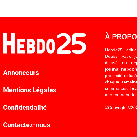
À PROP
Hebdo25 éditi
Doubs. Votre
j
diffusé du d
journal hebdo
Annonceurs
proximité diffus
chaque semaine
commerces locau
Mentions Légales
abonnement dan
Confidentialité
©Copyright ©20
Contactez-nous