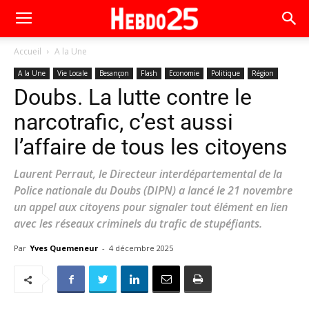
Accueil
A la Une
A la Une
Vie Locale
Besançon
Flash
Economie
Politique
Région
Doubs. La lutte contre le
narcotrafic, c’est aussi
l’affaire de tous les citoyens
Laurent Perraut, le Directeur interdépartemental de la
Police nationale du Doubs (DIPN) a lancé le 21 novembre
un appel aux citoyens pour signaler tout élément en lien
avec les réseaux criminels du trafic de stupéfiants.
Par
Yves Quemeneur
-
4 décembre 2025