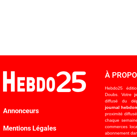
À PROP
Hebdo25 éditi
Doubs. Votre
j
diffusé du d
journal hebdo
Annonceurs
proximité diffus
chaque semaine
commerces locau
Mentions Légales
abonnement dan