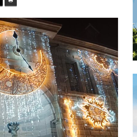
toute
l'info
locale
–