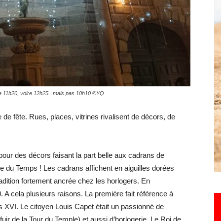
Hebdo25
ique 11h20, voire 12h25...mais pas 10h10 ©YQ
e fête. Rues, places, vitrines rivalisent de décors, de
our des décors faisant la part belle aux cadrans de
le du Temps ! Les cadrans affichent en aiguilles dorées
radition fortement ancrée chez les horlogers. En
. A cela plusieurs raisons. La première fait référence à
uis XVI. Le citoyen Louis Capet était un passionné de
fuir de la Tour du Temple) et aussi d’horlogerie. Le Roi de