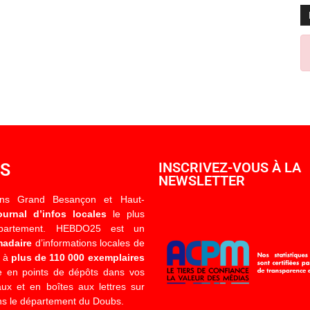
OS
INSCRIVEZ-VOUS À LA
NEWSLETTER
ons Grand Besançon et Haut-
ournal d’infos locales
le plus
épartement. HEBDO25 est un
madaire
d’informations locales de
é à
plus de 110 000 exemplaires
 en points de dépôts dans vos
x et en boîtes aux lettres sur
s le département du Doubs.