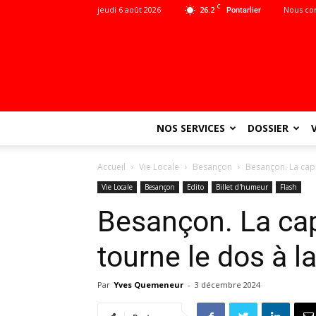
C
jeudi 6 août 2026
26.2
Nous co
Pontarlier
NOS SERVICES
DOSSIER
Accueil
Vie Locale
Besançon
Besançon. La capi
Vie Locale
Besançon
Edito
Billet d'humeur
Flash
Besançon. La ca
tourne le dos à la
Par
Yves Quemeneur
-
3 décembre 2024