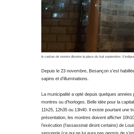
le cadran de montre illumine la place du huit septembre. Il ind
Depuis le 23 novembre, Besançon s’est habillée d
sapins et d’illuminations.
La municipalité a opté depuis quelques années p
montres ou d’horloges. Belle idée pour la capita
11h25, 12h35 ou 13h40. Il existe pourtant une t
présentation, les montres doivent afficher 10h10
l’exécution (l’assassinat diront certains) de Lo
serrurerie (ce qui ne lui aura pas permis de s’en