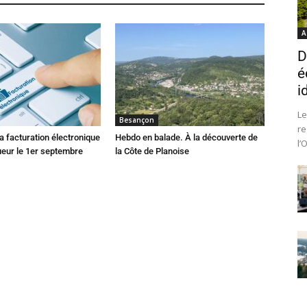
A
D
é
i
Le
Besançon
re
 facturation électronique
Hebdo en balade. À la découverte de
l’
ueur le 1er septembre
la Côte de Planoise