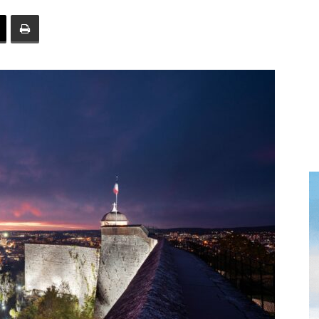
toute
l'info
locale
–