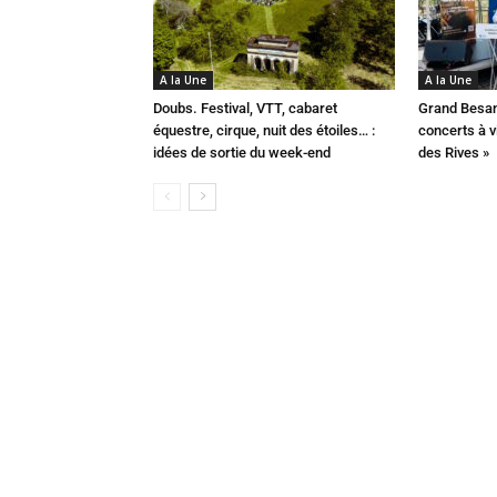
A la Une
A la Une
Doubs. Festival, VTT, cabaret
Grand Besan
équestre, cirque, nuit des étoiles… :
concerts à v
idées de sortie du week-end
des Rives »