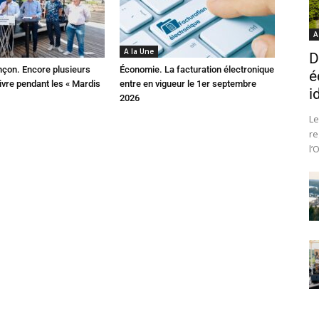
A
A la Une
D
çon. Encore plusieurs
Économie. La facturation électronique
é
ivre pendant les « Mardis
entre en vigueur le 1er septembre
i
2026
Le
re
l’