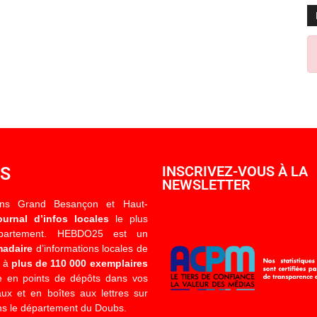
OS
INSCRIVEZ-VOUS À LA
NEWSLETTER
ons Grand Besançon et Haut-
ournal d’infos locales
le plus
épartement. HEBDO25 est un
madaire
d’informations locales de
é à
plus de 110 000 exemplaires
 en points de dépôts dans vos
x et en boîtes aux lettres sur
s le département du Doubs.