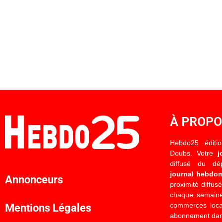
À PROP
Hebdo25 éditi
Doubs. Votre
j
diffusé du d
journal hebdo
Annonceurs
proximité diffus
chaque semaine
commerces locau
Mentions Légales
abonnement dan