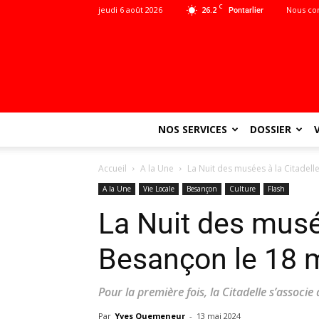
C
jeudi 6 août 2026
26.2
Nous co
Pontarlier
NOS SERVICES
DOSSIER
Accueil
A la Une
La Nuit des musées à la Citadell
A la Une
Vie Locale
Besançon
Culture
Flash
La Nuit des musé
Besançon le 18 
Pour la première fois, la Citadelle s’associe
Par
Yves Quemeneur
-
13 mai 2024