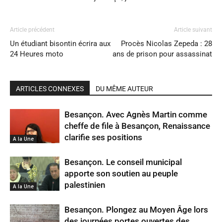
Article précédent
Article suivant
Un étudiant bisontin écrira aux
Procès Nicolas Zepeda : 28
24 Heures moto
ans de prison pour assassinat
ARTICLES CONNEXES
DU MÊME AUTEUR
Besançon. Avec Agnès Martin comme
cheffe de file à Besançon, Renaissance
clarifie ses positions
A la Une
Besançon. Le conseil municipal
apporte son soutien au peuple
palestinien
A la Une
Besançon. Plongez au Moyen Âge lors
des journées portes ouvertes des