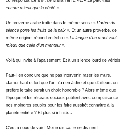
correspondance à M. de Mairan en 1741, «
La paix vaut
encore mieux que la vérité
».
Un proverbe arabe trotte dans le même sens : «
L’arbre du
silence porte les fruits de la paix
». Et un autre proverbe, de
même origine, répond en écho : «
La langue d’un muet vaut
mieux que celle d’un menteur
».
Voilà qui invite à l’apaisement. Et à un silence lourd de vérités.
Faut-il en conclure que ne pas intervenir, raser les murs,
clamer haut et fort que l’on n’a rien à dire et que d’ailleurs on
préfère le taire serait un choix honorable ? Alors même que
l’époque et les réseaux sociaux publient avec complaisance
nos moindres soupirs pour les faire aussitôt connaitre à la
planète entière ? Et plus si infinité…
C’est à nous de voir ! Moi je dis ça, je ne dis rien !