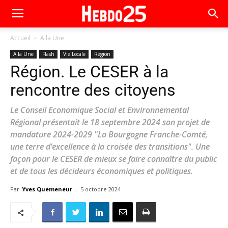
Accueil
A la Une
A la Une
Flash
Vie Locale
Région
Région. Le CESER à la
rencontre des citoyens
Le Conseil Economique Social et Environnemental
Régional présentait le 18 septembre 2024 son projet de
mandature 2024-2029 "La Bourgogne Franche-Comté,
une terre d’excellence à la croisée des transitions". Une
façon pour le CESER de mieux se faire connaître du public
et de tous les décideurs économiques et politiques.
Par
Yves Quemeneur
-
5 octobre 2024