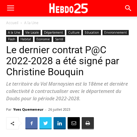
Accueil
A la Une
A la Une
Vie Locale
Département
Culture
Education
Environnement
Flash
Habitat
Economie
Santé
Le dernier contrat P@C
2022-2028 a été signé par
Christine Bouquin
Le territoire du Val Marnaysien est la 18ème et dernière
collectivité à contractualiser avec le département du
Doubs pour la période 2022-2028.
Par
Yves Quemeneur
-
26 juillet 2023