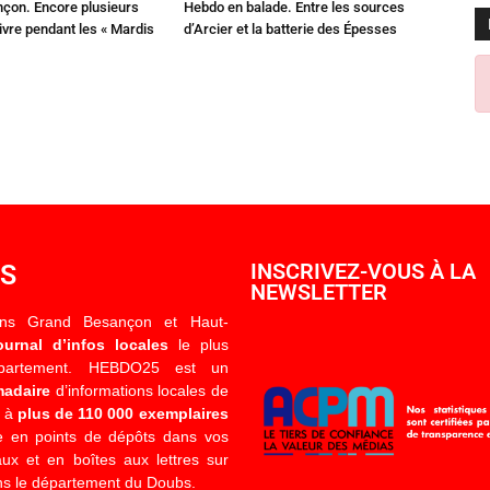
çon. Encore plusieurs
Hebdo en balade. Entre les sources
ivre pendant les « Mardis
d’Arcier et la batterie des Épesses
OS
INSCRIVEZ-VOUS À LA
NEWSLETTER
ons Grand Besançon et Haut-
ournal d’infos locales
le plus
épartement. HEBDO25 est un
madaire
d’informations locales de
é à
plus de 110 000 exemplaires
 en points de dépôts dans vos
x et en boîtes aux lettres sur
s le département du Doubs.