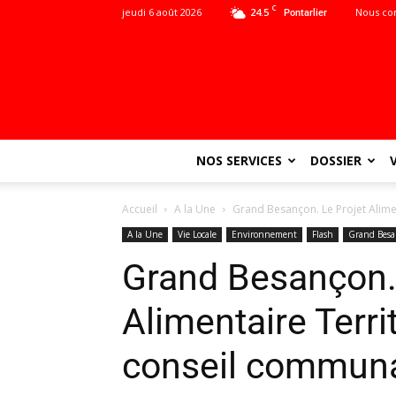
C
jeudi 6 août 2026
24.5
Nous co
Pontarlier
NOS SERVICES
DOSSIER
Accueil
A la Une
Grand Besançon. Le Projet Alime
A la Une
Vie Locale
Environnement
Flash
Grand Bes
Grand Besançon. 
Alimentaire Terri
conseil communa