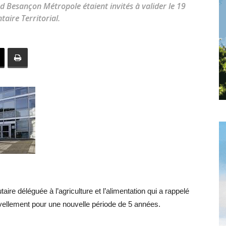
toute
 Besançon Métropole étaient invités à valider le 19
aire Territorial.
l'info
locale
re déléguée à l’agriculture et l’alimentation qui a rappelé
–
uvellement pour une nouvelle période de 5 années.