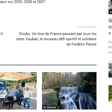
aux sur 2025, 2026 et 2027.
A
G
c
Article suivant
«
il
Doubs. Un tour de France passant par tous les
sites Vauban, le nouveau défi sportif et solidaire
Du
de Frédéric Parise
Ri
ma
En Balade