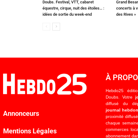
Doubs. Festival, VTT, cabaret
Grand Besan
équestre, cirque, nuit des étoiles… :
concerts à v
idées de sortie du week-end
des Rives »
À PROP
Hebdo25 éditi
Doubs. Votre
j
diffusé du d
journal hebdo
Annonceurs
proximité diffus
chaque semaine
commerces locau
Mentions Légales
abonnement dan