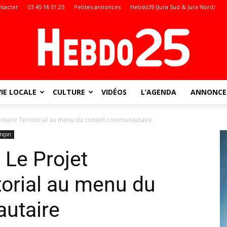
ntacter
03 45 16 51 25
Petites annonces
Hebdo39 (Jura Sud & Jura Nord)
VIE LOCALE
CULTURE
VIDÉOS
L’AGENDA
ANNONCES
Doubs
ntaire Territorial au menu du conseil communautaire
ançon
Le Projet
:
torial au menu du
utaire