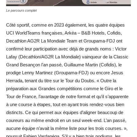
Le parcours complet
Côté sportif, comme en 2023 également, les quatre équipes
UCI WorldTeams françaises, Arkéa – B&B Hotels, Cofidis,
Decathlon AG2R La Mondiale Team et Groupama-FDJ ont
confirmé leur participation avec déjà de grands noms : Victor
Lafay (Décathlon/AG2R La Mondiale) vainqueur de la Classic
Grand Besançon l’an passé, Guillaume Martin (Cofidis), le
prodige Lenny Martinez (Groupama-FDJ) ou encore Jesus
Herrada, tenant du titre sur le Tour du Doubs. « Outre la
préparation aux Grandes compétitions comme le Giro et le
Tour de France, l’avantage de notre format et qu’il s’apparente
à une course à étapes, tout en ayant trois rendez-vous bien
distincts. Ce qui permet aux équipes d’aligner beaucoup de
coureurs au même endroit en un seul week-end. L’an passé,
aucune équipe n’avait la même liste pour les trois courses. »,
poursuit Fabien Vardanéga. S’il y a bien trois podiums, les