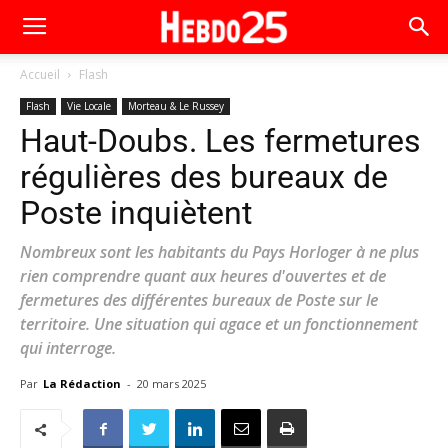
Accueil
Flash
Flash
Vie Locale
Morteau & Le Russey
Haut-Doubs. Les fermetures
régulières des bureaux de
Poste inquiètent
Nombreux sont les habitants du Pays Horloger à ne plus
rien comprendre quant aux heures d'ouvertes et de
fermetures des différentes bureaux de Poste sur le
territoire. Une situation qui agace et un fonctionnement
qui interroge.
Par
La Rédaction
-
20 mars 2025