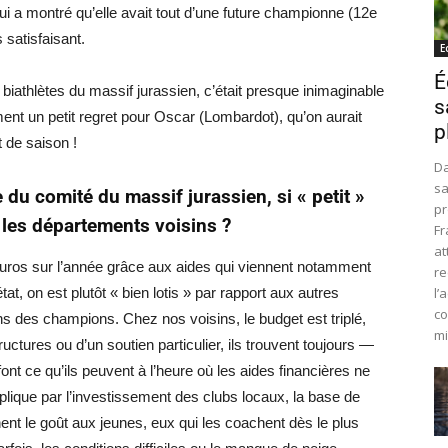
i a montré qu’elle avait tout d’une future championne (12e
 satisfaisant.
E
É
biathlètes du massif jurassien, c’était presque inimaginable
s
ment un petit regret pour Oscar (Lombardot), qu’on aurait
p
 de saison !
Da
sa
du comité du massif jurassien, si « petit »
pr
les départements voisins ?
Fr
at
euros sur l’année grâce aux aides qui viennent notamment
re
, on est plutôt « bien lotis » par rapport aux autres
l’
co
s des champions. Chez nos voisins, le budget est triplé,
mi
ructures ou d’un soutien particulier, ils trouvent toujours —
ont ce qu’ils peuvent à l’heure où les aides financières ne
plique par l’investissement des clubs locaux, la base de
ent le goût aux jeunes, eux qui les coachent dès le plus