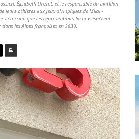
toute
assien, Élisabeth Drezet, et le responsable du biathlon
e leurs athlètes aux Jeux olympiques de Milan-
r le terrain que les représentants locaux espèrent
r dans les Alpes françaises en 2030.
l'info
locale
–