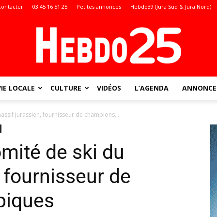
contacter
03 45 16 51 25
Petites annonces
Hebdo39 (Jura Sud & Jura Nord)
VIE LOCALE
CULTURE
VIDÉOS
L’AGENDA
ANNONCES
Doubs
massif jurassien, fournisseur de champions...
omité de ski du
:
 fournisseur de
piques