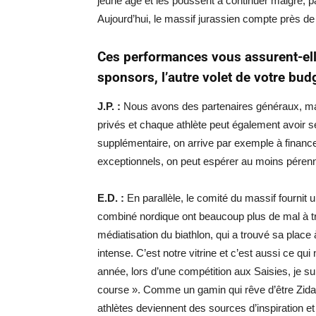
jeune âge et les poussent à continuer malgré, par
Aujourd’hui, le massif jurassien compte près de
Ces performances vous assurent-elle
sponsors, l’autre volet de votre bud
J.P. :
Nous avons des partenaires généraux, ma
privés et chaque athlète peut également avoir s
supplémentaire, on arrive par exemple à finance
exceptionnels, on peut espérer au moins pérenn
E.D. :
En parallèle, le comité du massif fournit u
combiné nordique ont beaucoup plus de mal à tr
médiatisation du biathlon, qui a trouvé sa place à
intense. C’est notre vitrine et c’est aussi ce q
année, lors d’une compétition aux Saisies, je su
course ». Comme un gamin qui rêve d’être Zidane
athlètes deviennent des sources d’inspiration et