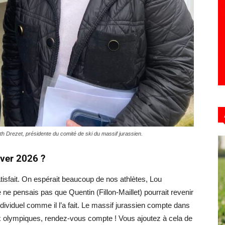
th Drezet, présidente du comité de ski du massif jurassien.
iver 2026 ?
tisfait. On espérait beaucoup de nos athlètes, Lou
ne pensais pas que Quentin (Fillon-Maillet) pourrait revenir
ndividuel comme il l’a fait. Le massif jurassien compte dans
Jeux olympiques, rendez-vous compte ! Vous ajoutez à cela de