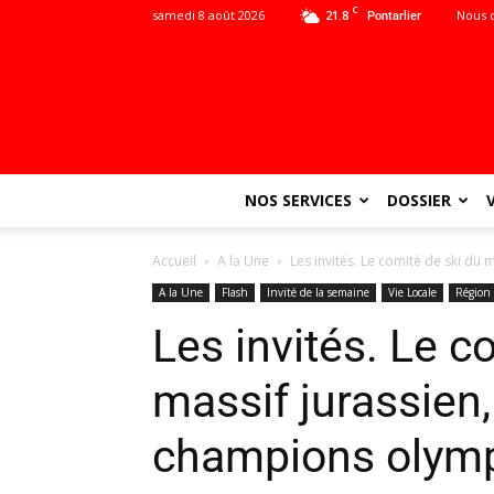
C
samedi 8 août 2026
21.8
Nous 
Pontarlier
NOS SERVICES
DOSSIER
Accueil
A la Une
Les invités. Le comité de ski du 
A la Une
Flash
Invité de la semaine
Vie Locale
Région
Les invités. Le c
massif jurassien,
champions olym