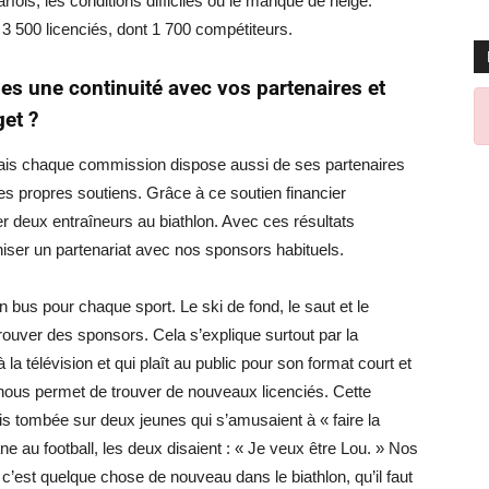
fois, les conditions difficiles ou le manque de neige.
 3 500 licenciés, dont 1 700 compétiteurs.
s une continuité avec vos partenaires et
get ?
is chaque commission dispose aussi de ses partenaires
es propres soutiens. Grâce à ce soutien financier
r deux entraîneurs au biathlon. Avec ces résultats
iser un partenariat avec nos sponsors habituels.
n bus pour chaque sport. Le ski de fond, le saut et le
ouver des sponsors. Cela s’explique surtout par la
 la télévision et qui plaît au public pour son format court et
ui nous permet de trouver de nouveaux licenciés. Cette
is tombée sur deux jeunes qui s’amusaient à « faire la
 au football, les deux disaient : « Je veux être Lou. » Nos
 c’est quelque chose de nouveau dans le biathlon, qu’il faut