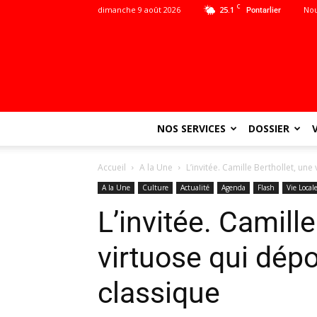
C
dimanche 9 août 2026
25.1
Nou
Pontarlier
NOS SERVICES
DOSSIER
Accueil
A la Une
L’invitée. Camille Berthollet, un
A la Une
Culture
Actualité
Agenda
Flash
Vie Local
L’invitée. Camille
virtuose qui dép
classique