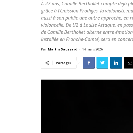
À 27 ans, Camille Berthollet compte déjà pl
grâce à l’émission Prodiges, la violoniste ma
aussi à son public une autre approche, en r
violoncelle. De U2 à Louise Attaque, en pas
de Camille Berthollet alterne entre émotions
installée en Franche-Comté, sera en conce
Par
Martin Saussard
-
14 mars 2026
Partager