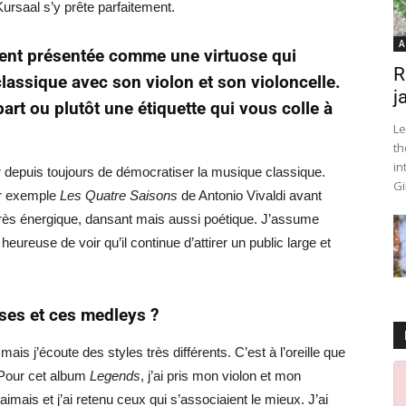
ursaal s’y prête parfaitement.
A
ent présentée comme une virtuose qui
R
lassique avec son violon et son violoncelle.
j
art ou plutôt une étiquette qui vous colle à
Le
th
in
r depuis toujours de démocratiser la musique classique.
Gi
ar exemple
Les Quatre Saisons
de
Antonio Vivaldi
avant
très énergique, dansant mais aussi poétique. J’assume
heureuse de voir qu’il continue d’attirer un public large et
ses et ces medleys ?
is j’écoute des styles très différents. C’est à l’oreille que
 Pour cet album
Legends
, j’ai pris mon violon et mon
’aimais et j’ai retenu ceux qui s’associaient le mieux. J’ai