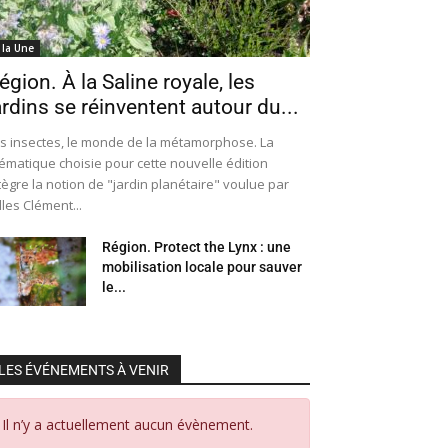
 la Une
égion. À la Saline royale, les
ardins se réinventent autour du...
s insectes, le monde de la métamorphose. La
ématique choisie pour cette nouvelle édition
tègre la notion de "jardin planétaire" voulue par
lles Clément...
Région. Protect the Lynx : une
mobilisation locale pour sauver
le...
LES ÉVÉNEMENTS À VENIR
Il n’y a actuellement aucun évènement.