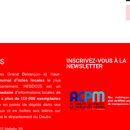
OS
INSCRIVEZ-VOUS À LA
NEWSLETTER
ons Grand Besançon et Haut-
ournal d’infos locales
le plus
épartement. HEBDO25 est un
madaire
d’informations locales de
é à
plus de 110 000 exemplaires
 en points de dépôts dans vos
x et en boîtes aux lettres sur
s le département du Doubs.
22 Hebdo 39