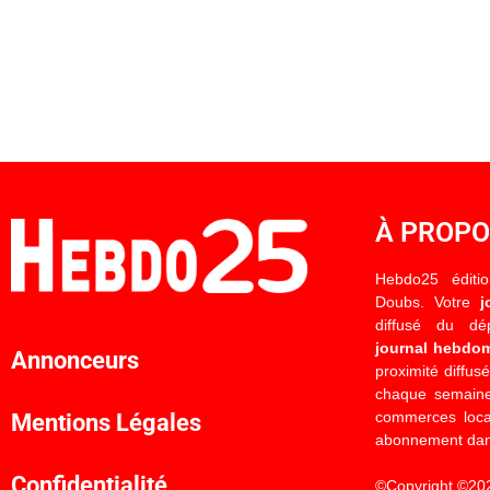
À PROP
Hebdo25 éditi
Doubs. Votre
j
diffusé du d
journal hebdo
Annonceurs
proximité diffus
chaque semaine
commerces locau
Mentions Légales
abonnement dan
Confidentialité
©Copyright ©20