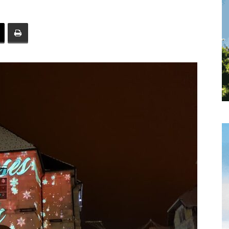
toute
l'info
locale
–