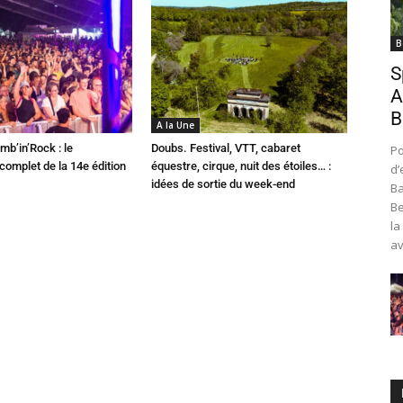
B
S
A
B
A la Une
mb’in’Rock : le
Doubs. Festival, VTT, cabaret
Po
omplet de la 14e édition
équestre, cirque, nuit des étoiles… :
d’
idées de sortie du week-end
Ba
Be
la
av