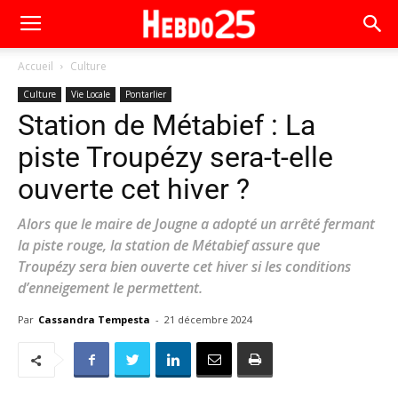
Accueil
Culture
Culture
Vie Locale
Pontarlier
Station de Métabief : La
piste Troupézy sera-t-elle
ouverte cet hiver ?
Alors que le maire de Jougne a adopté un arrêté fermant
la piste rouge, la station de Métabief assure que
Troupézy sera bien ouverte cet hiver si les conditions
d’enneigement le permettent.
Par
Cassandra Tempesta
-
21 décembre 2024