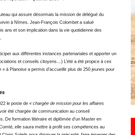
teau qui assure désormais la mission de délégué du
Pissevin à Nîmes. Jean-François Colombet a salué
Hebdo25
is ans et son implication dans la vie quotidienne des
.
iciper aux différentes instances partenariales et apporter un
ociations et conseils citoyens…) L’été a été propice à ces
e »
à Planoise a permis d’accueillir plus de 250 jeunes pour
res
22 le poste de
« chargée de mission pour les affaires
voir été chargée de communication au conseil
 De formation littéraire et diplômée d’un Master en
Comté, elle saura mettre à profit ses compétences au
Clairs Soleils pour diminuer la précarité, faire émerger des