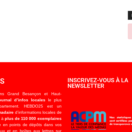
OS
INSCRIVEZ-VOUS À LA
NEWSLETTER
ons Grand Besançon et Haut-
ournal d’infos locales
le plus
épartement. HEBDO25 est un
madaire
d’informations locales de
é à
plus de 110 000 exemplaires
 en points de dépôts dans vos
x et en boîtes aux lettres sur