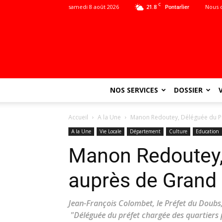
C
samedi 8 août 2026
21.8
Nous 
Pontarlier
NOS SERVICES
DOSSIER
Accueil
A la Une
Manon Redoutey, Déléguée du P
A la Une
Vie Locale
Département
Culture
Education
Manon Redoutey,
auprès de Grand
Jean-François Colombet, le Préfet du Dou
"Déléguée du préfet chargée des quartiers