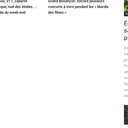
val, VTT, cabaret
Grand Besançon. Encore plusieurs
que, nuit des étoiles… :
concerts à vivre pendant les « Mardis
rtie du week-end
des Rives »
E
É
s
p
Da
sa
pr
Fr
at
re
l’
co
mi