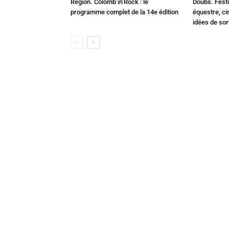
Région. Colomb’in’Rock : le
Doubs. Festi
programme complet de la 14e édition
équestre, cir
idées de so