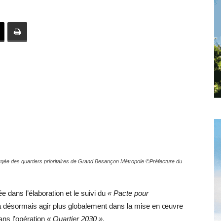
toute
l'info
locale
gée des quartiers prioritaires de Grand Besançon Métropole ©Préfecture du
ée dans l’élaboration et le suivi du
« Pacte pour
–
va désormais agir plus globalement dans la mise en œuvre
ans l’opération
« Quartier 2030 »
.