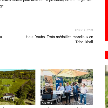
ge !
Article suivant
du
Haut-Doubs. Trois médaillés mondiaux en
Tchoukball
A la Une