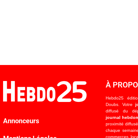
À PROP
Hebdo25 éditi
Doubs. Votre
j
diffusé du d
journal hebdo
Annonceurs
proximité diffus
chaque semaine
commerces locau