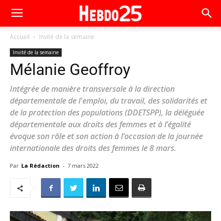
Accueil
Invité de la semaine
Invité de la semaine
Mélanie Geoffroy
Intégrée de manière transversale à la direction
départementale de l'emploi, du travail, des solidarités et
de la protection des populations (DDETSPP), la déléguée
départementale aux droits des femmes et à l’égalité
évoque son rôle et son action à l’occasion de la journée
internationale des droits des femmes le 8 mars.
Par
La Rédaction
-
7 mars 2022