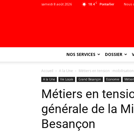
C
samedi 8 août 2026
18.4
Nous 
Pontarlier
NOS SERVICES
DOSSIER
Accueil
A la Une
Métiers en tension : mobilisatio
A la Une
Vie Locale
Grand Besançon
Economie
Métier
Métiers en tensio
générale de la M
Besançon