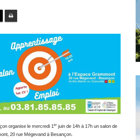
toute
l'info
locale
–
er
çon organise le mercredi 1
juin de 14h à 17h un salon de
mmont, 20 rue Mégevand à Besançon.