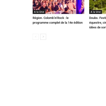
A la Une
A la Une
Région. Colomb’in’Rock : le
Doubs. Festi
programme complet de la 14e édition
équestre, cir
idées de so