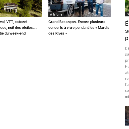
E
A la Une
val, VTT, cabaret
Grand Besançon. Encore plusieurs
É
que, nuit des étoiles… :
concerts à vivre pendant les « Mardis
s
rtie du week-end
des Rives »
p
Da
sa
pr
Fr
at
re
l’
co
mi