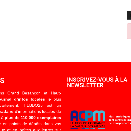
OS
INSCRIVEZ-VOUS À LA
NEWSLETTER
ons Grand Besançon et Haut-
ournal d’infos locales
le plus
épartement. HEBDO25 est un
madaire
d’informations locales de
é à
plus de 110 000 exemplaires
 en points de dépôts dans vos
x et en boîtes aux lettres sur