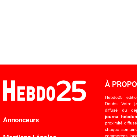
À PROP
Hebdo25 éditi
Doubs. Votre
j
diffusé du d
journal hebdo
Annonceurs
proximité diffus
chaque semaine
commerces locau