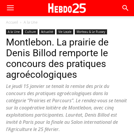
Accueil
A la Une
A la Une
Culture
Actualité
Vie Locale
Morteau & Le Russey
Montlebon. La prairie de
Denis Billod remporte le
concours des pratiques
agroécologiques
Le jeudi 15 janvier se tenait la remise des prix du
concours des pratiques agroécologiques dans la
catégorie “Prairies et Parcours”. Le rendez-vous se tenait
sur la coopérative laitière de Montlebon, avec cinq
exploitations participantes. Lauréat, Denis Billod est
invité à Paris pour la finale au Salon international de
l’Agriculture le 25 février.