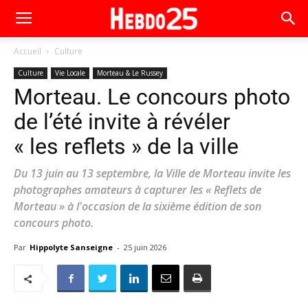
Accueil
Culture
Culture
Vie Locale
Morteau & Le Russey
Morteau. Le concours photo
de l’été invite à révéler
« les reflets » de la ville
Du 13 juin au 13 septembre, la Ville de Morteau invite les
photographes amateurs à capturer les « Reflets de
Morteau » à l'occasion de la sixième édition de son
concours photo.
Par
Hippolyte Sanseigne
-
25 juin 2026