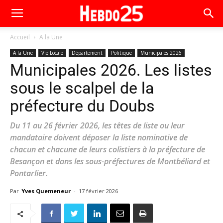
Accueil
A la Une
A la Une
Vie Locale
Département
Politique
Municipales 2026
Municipales 2026. Les listes
sous le scalpel de la
préfecture du Doubs
Du 11 au 26 février 2026, les têtes de liste ou leur
mandataire doivent déposer la liste nominative de
chacun et chacune de leurs colistiers à la préfecture de
Besançon et dans les sous-préfectures de Montbéliard et
Pontarlier.
Par
Yves Quemeneur
-
17 février 2026