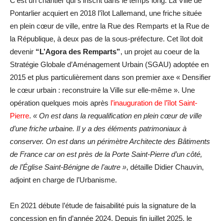
C’est un chantier qui s’inscrit dans le temps long. La Ville de
Pontarlier acquiert en 2018 l’îlot Lallemand, une friche située
en plein cœur de ville, entre la Rue des Remparts et la Rue de
la République, à deux pas de la sous-préfecture. Cet îlot doit
devenir
“L’Agora des Remparts”
, un projet au coeur de la
Stratégie Globale d’Aménagement Urbain (SGAU) adoptée en
2015 et plus particulièrement dans son premier axe « Densifier
le cœur urbain : reconstruire la Ville sur elle-même ». Une
opération quelques mois après
l’inauguration de l’îlot Saint-
Pierre
.
« On est dans la requalification en plein cœur de ville
d’une friche urbaine. Il y a des éléments patrimoniaux à
conserver. On est dans un périmètre Architecte des Bâtiments
de France car on est près de la Porte Saint-Pierre d’un côté,
de l’Église Saint-Bénigne de l’autre »
, détaille Didier Chauvin,
adjoint en charge de l’Urbanisme.
En 2021 débute l’étude de faisabilité puis la signature de la
concession en fin d’année 2024. Depuis fin juillet 2025, le