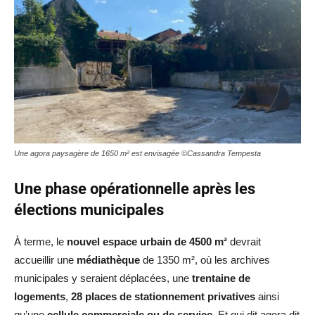
Une agora paysagère de 1650 m² est envisagée ©Cassandra Tempesta
Une phase opérationnelle après les
élections municipales
À terme, le
nouvel espace urbain de 4500 m²
devrait
accueillir une
médiathèque
de 1350 m², où les archives
municipales y seraient déplacées, une
trentaine de
logements
,
28 places de stationnement privatives
ainsi
qu’une
cellule commerciale ou de service
. Et qui dit agora dit