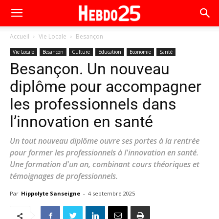
Accueil
Vie Locale
Besançon
Vie Locale
Besançon
Culture
Education
Economie
Santé
Besançon. Un nouveau
diplôme pour accompagner
les professionnels dans
l’innovation en santé
Un tout nouveau diplôme ouvre ses portes à la rentrée
pour former les professionnels à l'innovation en santé.
Une formation d'un an, combinant cours théoriques et
témoignages de professionnels.
Par
Hippolyte Sanseigne
-
4 septembre 2025