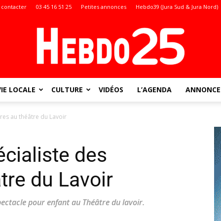
 contacter
03 45 16 51 25
Petites annonces
Hebdo39 (Jura Sud & Jura Nord)
VIE LOCALE
CULTURE
VIDÉOS
L’AGENDA
ANNONCES
Doubs
ères au théâtre du Lavoir
écialiste des
:
tre du Lavoir
pectacle pour enfant au Théâtre du lavoir.