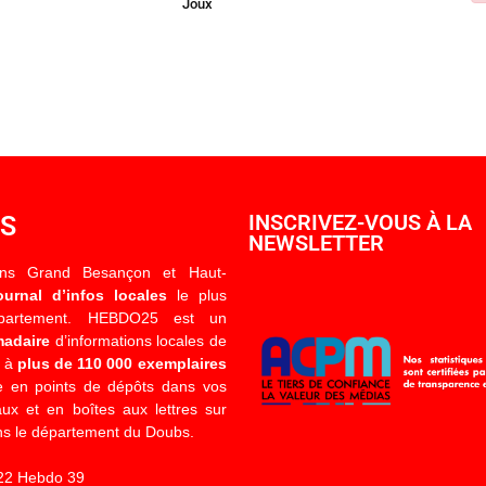
Joux
OS
INSCRIVEZ-VOUS À LA
NEWSLETTER
ons Grand Besançon et Haut-
ournal d’infos locales
le plus
épartement. HEBDO25 est un
madaire
d’informations locales de
é à
plus de 110 000 exemplaires
 en points de dépôts dans vos
x et en boîtes aux lettres sur
s le département du Doubs.
22 Hebdo 39