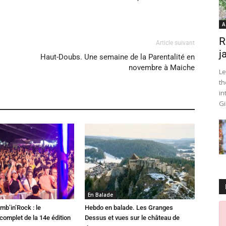
A
R
Article suivant
j
Haut-Doubs. Une semaine de la Parentalité en
novembre à Maiche
Le
th
in
Gi
En Balade
mb’in’Rock : le
Hebdo en balade. Les Granges
omplet de la 14e édition
Dessus et vues sur le château de