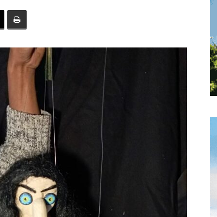
toute
l'info
locale
–