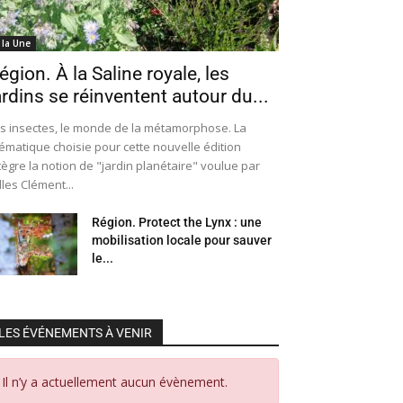
 la Une
égion. À la Saline royale, les
ardins se réinventent autour du...
s insectes, le monde de la métamorphose. La
ématique choisie pour cette nouvelle édition
tègre la notion de "jardin planétaire" voulue par
lles Clément...
Région. Protect the Lynx : une
mobilisation locale pour sauver
le...
LES ÉVÉNEMENTS À VENIR
Il n’y a actuellement aucun évènement.