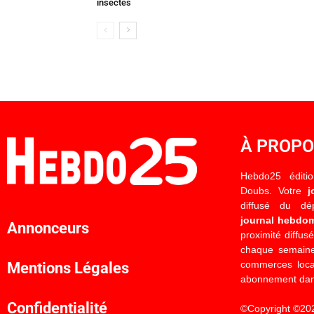
insectes
À PROP
Hebdo25 éditi
Doubs. Votre
j
diffusé du d
journal hebdo
Annonceurs
proximité diffus
chaque semaine
commerces locau
Mentions Légales
abonnement dan
Confidentialité
©Copyright ©20