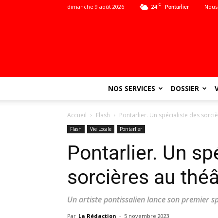
C
dimanche 9 août 2026
24
Nous
Pontarlier
NOS SERVICES
DOSSIER
Accueil
Flash
Pontarlier. Un spécialiste des sorci
Flash
Vie Locale
Pontarlier
Pontarlier. Un sp
sorcières au théâ
Un artiste pontissalien lance son premier s
Par
La Rédaction
-
5 novembre 2023