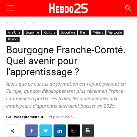
Accueil
A la Une
A la Une
Economie
Culture
Education
Flash
Métiers
Vie Locale
Région
Bourgogne Franche-Comté.
Quel avenir pour
l’apprentissage ?
Alors que ce cursus de formation est réputé partout en
Europe, que son développement plus récent en France
commence à porter ses fruits, les aides versées aux
employeurs d’apprentis devraient baisser en 2025.
Par
Yves Quemeneur
-
29 janvier 2025