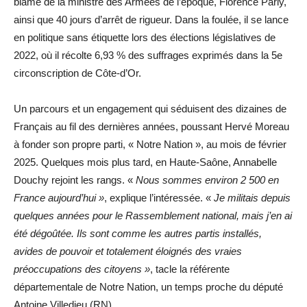
blâme de la ministre des Armées de l’époque, Florence Parly,
ainsi que 40 jours d’arrêt de rigueur. Dans la foulée, il se lance
en politique sans étiquette lors des élections législatives de
2022, où il récolte 6,93 % des suffrages exprimés dans la 5e
circonscription de Côte-d’Or.
Un parcours et un engagement qui séduisent des dizaines de
Français au fil des dernières années, poussant Hervé Moreau
à fonder son propre parti, « Notre Nation », au mois de février
2025. Quelques mois plus tard, en Haute-Saône, Annabelle
Douchy rejoint les rangs. «
Nous sommes environ 2 500 en
France aujourd’hui »
, explique l’intéressée. «
Je militais depuis
quelques années pour le Rassemblement national, mais j’en ai
été dégoûtée. Ils sont comme les autres partis installés,
avides de pouvoir et totalement éloignés des vraies
préoccupations des citoyens »
, tacle la référente
départementale de Notre Nation, un temps proche du député
Antoine Villedieu (RN).