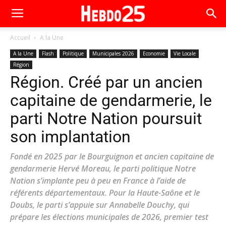
Accueil
A la Une
A la Une
Flash
Politique
Municipales 2026
Economie
Vie Locale
Région
Région. Créé par un ancien
capitaine de gendarmerie, le
parti Notre Nation poursuit
son implantation
Fondé en 2025 par le Bourguignon et ancien capitaine de
gendarmerie Hervé Moreau, le parti politique Notre
Nation s’implante peu à peu en France à l’aide de
référents départementaux. Pour la Haute-Saône et le
Doubs, le parti s’appuie sur Annabelle Douchy, qui
prépare les élections municipales de 2026, premier test