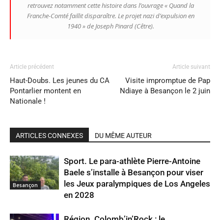
retrouvez notamment cette histoire dans l’ouvrage « Quand la
Franche-Comté faillit disparaître. Le projet nazi d’expulsion en
1940 » de Joseph Pinard (Cêtre).
Article précédent
Article suivant
Haut-Doubs. Les jeunes du CA
Visite impromptue de Pap
Pontarlier montent en
Ndiaye à Besançon le 2 juin
Nationale !
ARTICLES CONNEXES
DU MÊME AUTEUR
Sport. Le para-athlète Pierre-Antoine
Baele s’installe à Besançon pour viser
les Jeux paralympiques de Los Angeles
Besançon
en 2028
Région. Colomb’in’Rock : le