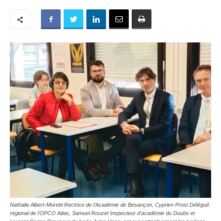
Nathalie Albert-Moretti Rectrice de l'Académie de Besançon, Cyprien Prost Délégué
régional de l'OPCO Atlas, Samuel Rouzet Inspecteur d'académie du Doubs et