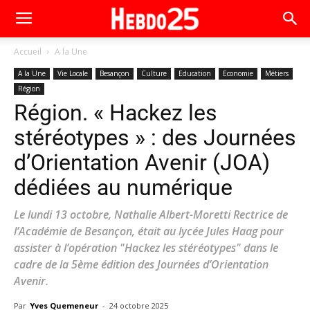
Accueil
A la Une
A la Une
Vie Locale
Besançon
Culture
Education
Economie
Métiers
Région
Région. « Hackez les
stéréotypes » : des Journées
d’Orientation Avenir (JOA)
dédiées au numérique
Le lundi 13 octobre, Nathalie Albert-Moretti Rectrice de
l’Académie de Besançon, était au lycée Jules Haag pour
assister à l’opération "Hackez les stéréotypes" dans le
cadre de la 5ème édition des Journées d’Orientation
Avenir.
Par
Yves Quemeneur
-
24 octobre 2025