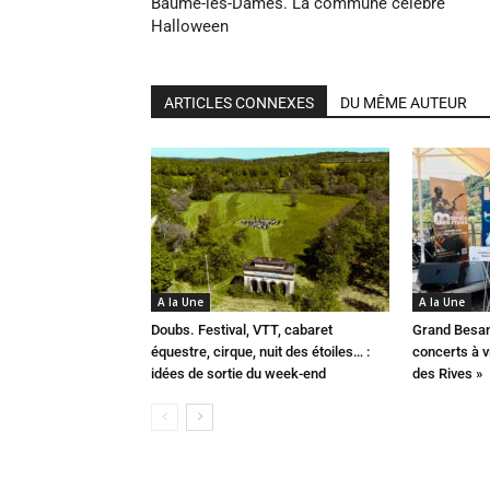
Baume-les-Dames. La commune célèbre
Halloween
ARTICLES CONNEXES
DU MÊME AUTEUR
A la Une
A la Une
Doubs. Festival, VTT, cabaret
Grand Besan
équestre, cirque, nuit des étoiles… :
concerts à v
idées de sortie du week-end
des Rives »