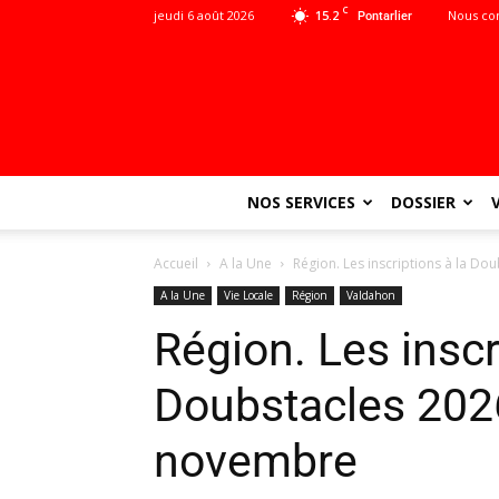
C
jeudi 6 août 2026
15.2
Nous co
Pontarlier
NOS SERVICES
DOSSIER
Accueil
A la Une
Région. Les inscriptions à la D
A la Une
Vie Locale
Région
Valdahon
Région. Les inscr
Doubstacles 2026
novembre