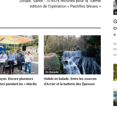
Doubs. Santé : 70 657€ récoltés pour la 10ème
édition de l’opération « Pastilles bleues »
A
G
c
«
Du
Ri
ma
En Balade
çon. Encore plusieurs
Hebdo en balade. Entre les sources
ivre pendant les « Mardis
d’Arcier et la batterie des Épesses