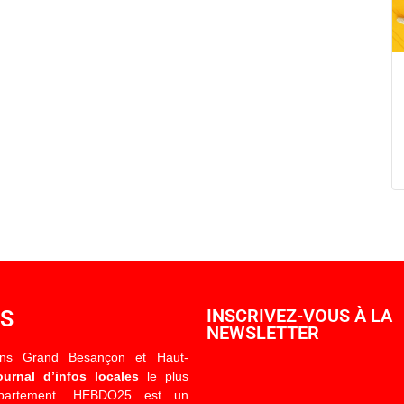
OS
INSCRIVEZ-VOUS À LA
NEWSLETTER
ons Grand Besançon et Haut-
ournal d’infos locales
le plus
épartement. HEBDO25 est un