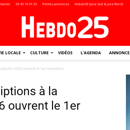
ntacter
03 45 16 51 25
Petites annonces
Hebdo39 (Jura Sud & Jura Nord)
VIE LOCALE
CULTURE
VIDÉOS
L’AGENDA
ANNONCES
Doubs
oubstacles 2026 ouvrent le 1er novembre
iptions à la
:
 ouvrent le 1er