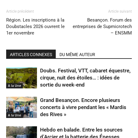
Article précédent
Article suivant
Région. Les inscriptions à la
Besançon. Forum des
Doubstacles 2026 ouvrent le
entreprises de Supmicrotech
1er novembre
– ENSMM
ARTICLES CONNEXES
DU MÊME AUTEUR
Doubs. Festival, VTT, cabaret équestre,
cirque, nuit des étoiles… : idées de
sortie du week-end
A la Une
Grand Besançon. Encore plusieurs
concerts à vivre pendant les « Mardis
des Rives »
A la Une
Hebdo en balade. Entre les sources
d’Arcier et la batterie des Épesses