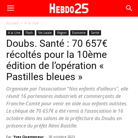
Accueil
A la Une
A la Une
Flash
Vie Locale
Région
Economie
Santé
Doubs. Santé : 70 657€
récoltés pour la 10ème
édition de l’opération «
Pastilles bleues »
Organisée par l’association "Nos enfants d’ailleurs", elle
réunit 16 partenaires industriels et commerçants de
Franche-Comté pour venir en aide aux enfants autistes.
Le chèque de 70 657€ a été remis à l’association le 16
octobre dans les salons de la préfecture du Doubs en
présence du préfet Rémi Bastille.
Par
Yves Quemeneur
-
30 octobre 2025